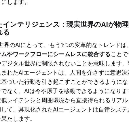
うにします。
たインテリジェンス：現実世界のAIが物
れる
実世界のAIにとって、もう1つの変革的なトレンドは
テムやワークフローにシームレスに統合する
ことで
やデジタル世界に制限されないことを意味します。
まれたAIエージェントは、人間を介さずに意思決
に基づいた行動を引き起こすことができるようにな
でなく、AIは今や原子を移動できるようになりま
超低レイテンシと周囲環境から直接得られるリアル
して、具現化されたAIエージェントは自律システ
を果たします。