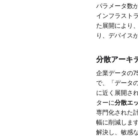
パラメータ数
インフラスト
た展開により
り、デバイス
分散アーキ
企業データの
で、「データ
に近く展開され
ターに
分散エ
専門化された
幅に削減しま
解決し、敏感