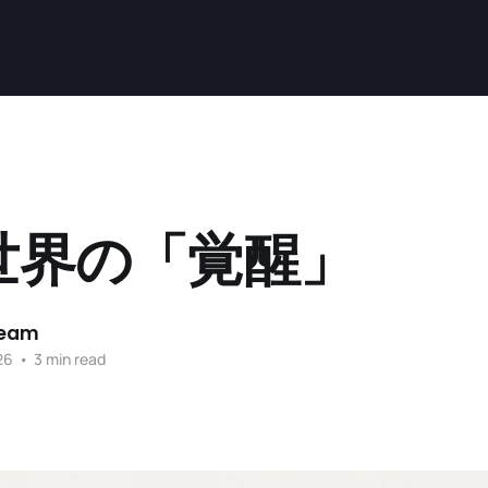
世界の「覚醒」
Team
26
•
3 min read