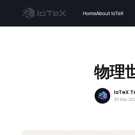
Home
About IoTeX
物理
IoTeX 
20 Mar 20