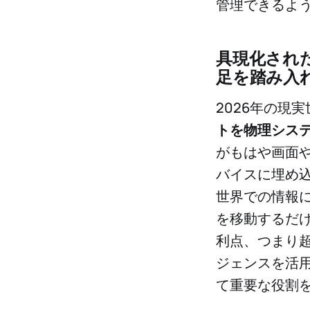
管理できるよ
具現化され
足を踏み入
2026年の現
トを物理シス
がもはや画面
バイスに埋め込
世界での情報
を移動するだけ
利点、つまり
ジェンスを活用
て重要な役割