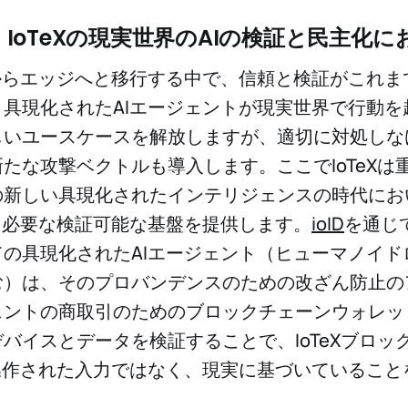
IoTeXの現実世界のAIの検証と民主化に
からエッジへと移行する中で、信頼と検証がこれま
具現化されたAIエージェントが現実世界で行動を
しいユースケースを解放しますが、適切に対処しな
たな攻撃ベクトルも導入します。ここでIoTeXは
新しい具現化されたインテリジェンスの時代において
に必要な検証可能な基盤を提供します。
ioID
を通じ
の具現化されたAIエージェント（ヒューマノイド
む）は、そのプロバンデンスのための改ざん防止の
ェントの商取引のためのブロックチェーンウォレッ
バイスとデータを検証することで、IoTeXブロッ
操作された入力ではなく、現実に基づいていること