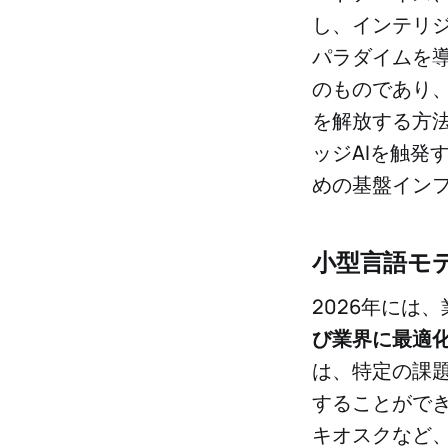
し、インテリ
パラダイムを
のものであり、
を解放する方法
ッジAIを触発
めの基盤イン
小型言語モ
2026年には
び業界に最適化
は、特定の課
することがで
キオスクなど、S