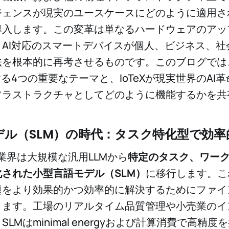
ジェンスが現実のユースケースにどのように適用さ
導入します。この変革は単なるハードウェアのアッ
AI対応のスマートデバイスが個人、ビジネス、社
を根本的に再考させるものです。このブログでは、
する4つの重要なテーマと、IoTeXが現実世界のAI
フラストラクチャとしてどのように機能するかを共
デル（SLM）の時代：タスク特化型で効率
、業界は大規模な汎用LLMから
特定のタスク、ワー
された小型言語モデル（SLM）
に移行します。こ
題をより効果的かつ効率的に解決するためにファイ
きます。工場のリアルタイム品質管理や小売業のイ
LMはminimal energyおよび計算消費で高精