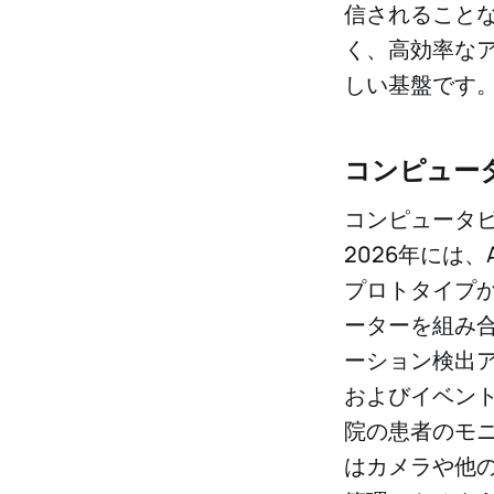
信されること
く、高効率な
しい基盤です
コンピュー
コンピュータビ
2026年には
プロトタイプ
ーターを組み合
ーション検出
およびイベン
院の患者のモニ
はカメラや他