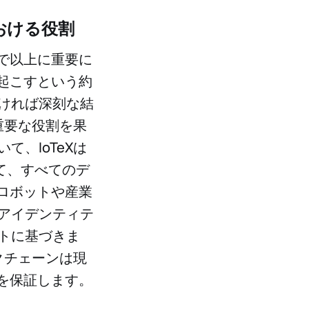
おける役割
で以上に重要に
起こすという約
ければ深刻な結
重要な役割を果
、IoTeXは
て、すべてのデ
ロボットや産業
アイデンティテ
トに基づきま
クチェーンは現
を保証します。