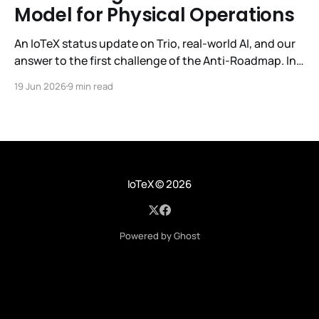
Model for Physical Operations
An IoTeX status update on Trio, real-world AI, and our
answer to the first challenge of the Anti-Roadmap. In
March, IoTeX published its Anti-Roadmap for 2026 —
19 Jun 2026
9 min read
three challenges instead of a timeline. Challenge 1 was
the existential one: become AI's interface to the
physical world. Our answer was
IoTeX
© 2026
Powered by Ghost