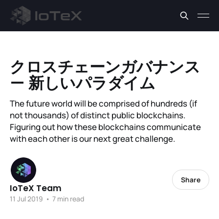
クロスチェーンガバナンス
— 新しいパラダイム
The future world will be comprised of hundreds (if
not thousands) of distinct public blockchains.
Figuring out how these blockchains communicate
with each other is our next great challenge.
Share
IoTeX Team
11 Jul 2019
•
7 min read