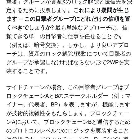
撃者」グループが資産Xのロック解除と送信先を決
定するために投票します。
これにより疑問が生じ
ます — この目撃者グループにどれだけの信頼を置
くべきでしょうか
? 最も単純なアプローチは、信
頼できる単一の目撃者に仕事を任せることです
（例えば、暗号交換）。しかし、より良いアプロ
ーチは、資産のロック解除/移動について目撃者の
グループが承認しなければならない形で2WPを実
装することです。
サイドチェーンの場合、この目撃者グループはブ
ロックチェーンAとBのステークホルダー（例：マ
イナー、代表者、BP）を表しますが、機能します
が技術的複雑性をもたらします。ブロックチェー
ンAにおいて、ブロックチェーンBと通信するため
のプロトコルレベルでのロジックを実装すること
は負担です。ブロックチェーンC、D、Eなどを導