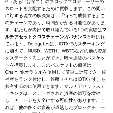
⅔（あるいは全て）のブロックプロデューサーの
スロットを支配するために買収します。この問い
に対する現在の解決策は、「待って成長する」こ
のチェーンであり、時間がかかる可能性がありま
す。私たちが内部で取り組んでいる1つの実験は
マ
ルチアセットクロスチェーンガバナンス
と呼ばれ
ています。Delegatesは、IOTX-Eのステーキング
に加えて、
NUSD
、
WETH
、
WBTC
などの他の資産
をステークすることができ、暗号通貨のバスケッ
トを構築します。このバスケットの価値は、
Chainlink
オラクルを使用して簡単に計算でき、候
補者をランク付けし、報酬（それはIOTXです）を
共有するのに使用できます。マルチアセットステ
ーキングは、ステークされた資産の総額を増や
し、チェーンを安全にする可能性があります。こ
れは、他の多くの資産が成熟したブロックチェー