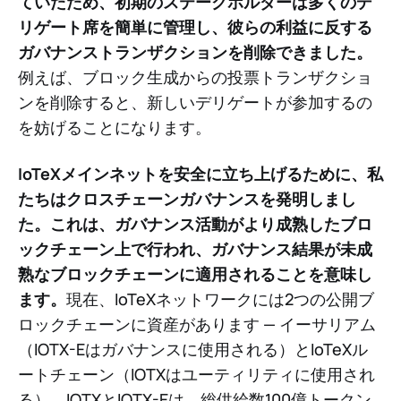
ていたため、初期のステークホルダーは多くのデ
リゲート席を簡単に管理し、彼らの利益に反する
ガバナンストランザクションを削除できました。
例えば、ブロック生成からの投票トランザクショ
ンを削除すると、新しいデリゲートが参加するの
を妨げることになります。
IoTeXメインネットを安全に立ち上げるために、私
たちはクロスチェーンガバナンスを発明しまし
た。これは、ガバナンス活動がより成熟したブロ
ックチェーン上で行われ、ガバナンス結果が未成
熟なブロックチェーンに適用されることを意味し
ます。
現在、IoTeXネットワークには2つの公開ブ
ロックチェーンに資産があります — イーサリアム
（IOTX-Eはガバナンスに使用される）とIoTeXル
ートチェーン（IOTXはユーティリティに使用され
る）。IOTXとIOTX-Eは、総供給数100億トークン