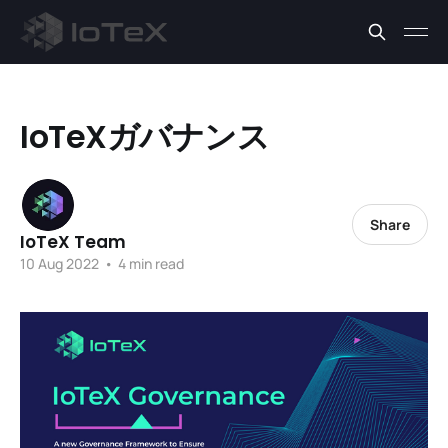
IoTeXガバナンス
Share
IoTeX Team
10 Aug 2022
•
4 min read