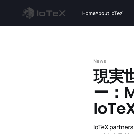
Home
About IoTeX
News
現実
ー：My
IoT
IoTeX partners