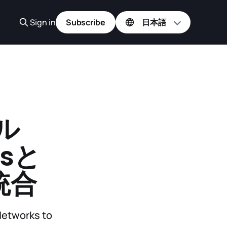
Sign in
Subscribe
ル
ksと
統合
Networks to