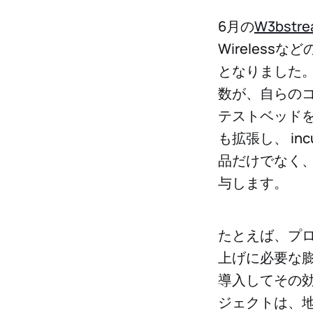
6月の
W3bstre
Wireles
となりました。M
数が、自らの
テストベッドを
も拡張し、 in
品だけでなく
与します。
たとえば、プ
上げに必要な
導入してその効
ジェクトは、地