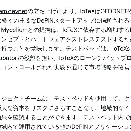
am devnet
の立ち上げにより、IoTeXはGEODNETや
sなどの多くの主要なDePINスタートアップに信頼され
yceliumとの提携は、IoTeXに依存する増加する
コンセプトとハードウェアをストレステストするた
持つことを意味します。テストベッドは、IoTeX
cubator の役割を担い、IoTeXのローンチパッド
、コントロールされた実験を通じて市場戦略を改善
ロジェクトチームは、テストベッドを使用して、グ
膨大な資本をリスクにさらすことなく、地域的なイ
果を確認することができます。テストベッド内では、
域内で運用されている他のDePINアプリケーシ