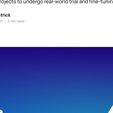
rojects to undergo real-world trial and fine-tunin
trick
23
•
3 min read