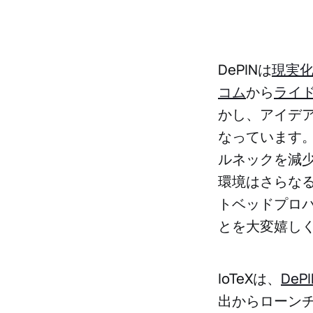
DePINは
現実
コム
から
ライ
かし、アイデ
なっています
ルネックを減
環境はさらなる
トベッドプロバイ
とを大変嬉し
IoTeXは、
DePI
出からローン