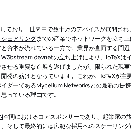
化
しており、世界中で数十万のデバイスが展開され
ドシェアリング
までの産業でネットワークを立ち上
アと資本が流れている一方で、業界が直面する問題
。
W3bstream devnet
の立ち上げにより、IoTeXは
少させる重要な進展を遂げましたが、限られた現実
開発の妨げとなっています。これが、IoTeXが主要な
ダーであるMycelium Networksとの最新の
く思っている理由です。
N
空間におけるコアスポンサーであり、起業家の
チ、そして最終的には広範な採用へのスケーリング