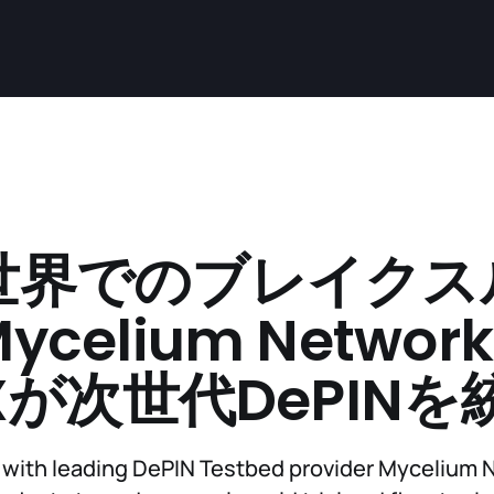
世界でのブレイクス
celium Networ
eXが次世代DePINを
 with leading DePIN Testbed provider Mycelium 