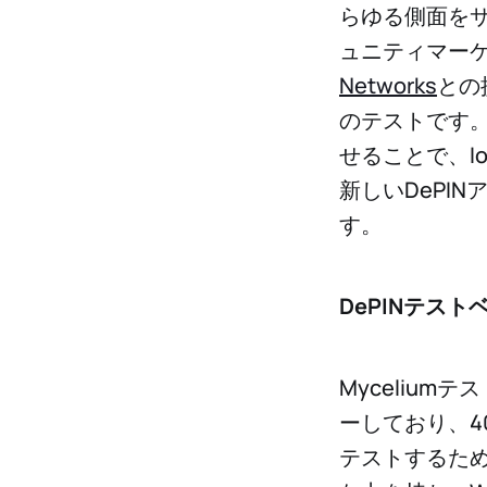
らゆる側面をサ
ュニティマー
Networks
との
のテストです。
せることで、I
新しいDePI
す。
DePINテス
Myceliu
ーしており、4
テストするため