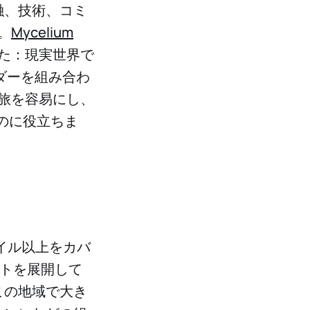
融、技術、コミ
。
Mycelium
した：現実世界で
ーダーを組み合わ
の旅を容易にし、
のに役立ちま
マイル以上をカバ
クトを展開して
この地域で大き