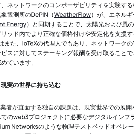
て、ネットワークのコンポーザビリティを実験する
象観測所のDePIN（
WeatherFlow
）が、エネルギ
ht Energy
）と同期することで、太陽光および風の
グリッド内でより正確な価格付けや安定化を支援す
iumはまた、IoTeXの代理人でもあり、ネットワーク
ービスに対してステーキング報酬を受け取ることで
深めています。
Nを現実の世界に持ち込む
N創業者が直面する独自の課題は、現実世界での展開
てのweb3プロジェクトに必要なデジタルインフ
lium Networksのような物理テストベッドオペ