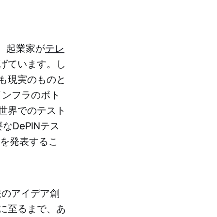
、起業家が
テレ
げています。し
も現実のものと
インフラのボト
世界でのテスト
DePINテス
提携を発表するこ
旅のアイデア創
に至るまで、あ