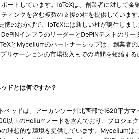
ポートしています。IoTeXは、創業者に対して金
ケティングを含む複数の支援の柱を提供しています
提携のおかげで、IoTeXには新しい柱が誕生しま
DePINインフラのリーダーとDePINテストのリ
oTeXとMyceliumのパートナーシップは、創業者
Nアプリケーションの市場投入までの時間を短縮する
トベッドとは何ですか？
mテストベッドは、アーカンソー州北西部で1620平方
00以上のHeliumノードを含んでおり、プロジェ
の理想的な環境を提供しています。Myceliumは