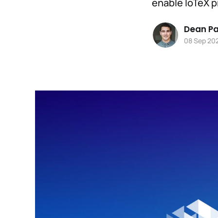
enable IoTeX p
Dean Pa
08 Sep 20