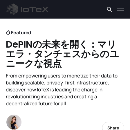
Featured
DePINの未来を開く：マリ
エラ・タンチェスからのユ
ニークな視点
From empowering users to monetize their data to
building scalable, privacy-first infrastructure,
discover how IoTeX is leading the charge in
revolutionizing industries and creating a
decentralized future for all.
Share