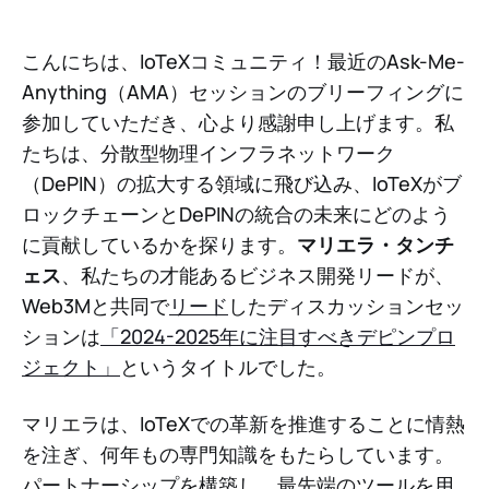
こんにちは、IoTeXコミュニティ！最近のAsk-Me-
Anything（AMA）セッションのブリーフィングに
参加していただき、心より感謝申し上げます。私
たちは、分散型物理インフラネットワーク
（DePIN）の拡大する領域に飛び込み、IoTeXがブ
ロックチェーンとDePINの統合の未来にどのよう
に貢献しているかを探ります。
マリエラ・タンチ
ェス
、私たちの才能あるビジネス開発リードが、
Web3Mと共同で
リード
したディスカッションセッ
ションは
「2024-2025年に注目すべきデピンプロ
ジェクト」
というタイトルでした。
マリエラは、IoTeXでの革新を推進することに情熱
を注ぎ、何年もの専門知識をもたらしています。
パートナーシップを構築し、最先端のツールを用