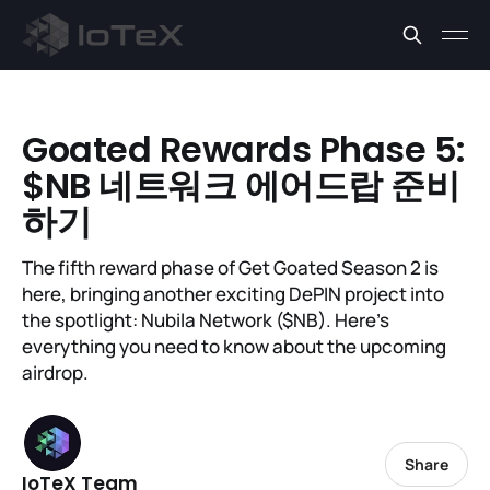
Goated Rewards Phase 5:
$NB 네트워크 에어드랍 준비
하기
The fifth reward phase of Get Goated Season 2 is
here, bringing another exciting DePIN project into
the spotlight: Nubila Network ($NB). Here’s
everything you need to know about the upcoming
airdrop.
Share
IoTeX Team