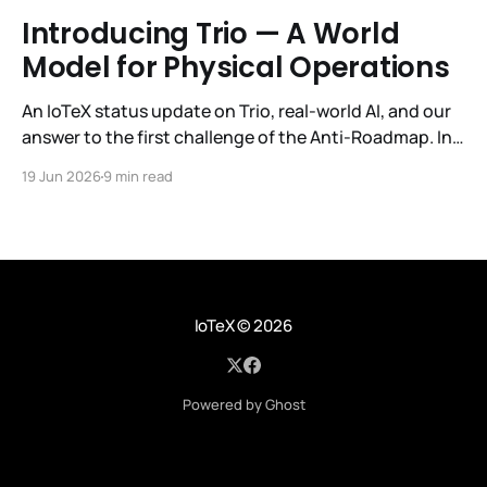
Introducing Trio — A World
Model for Physical Operations
An IoTeX status update on Trio, real-world AI, and our
answer to the first challenge of the Anti-Roadmap. In
March, IoTeX published its Anti-Roadmap for 2026 —
19 Jun 2026
9 min read
three challenges instead of a timeline. Challenge 1 was
the existential one: become AI's interface to the
physical world. Our answer was
IoTeX
© 2026
Powered by Ghost