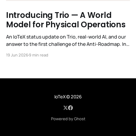
Introducing Trio — A World
Model for Physical Operations
An IoTeX status update on Trio, real-world AI, and our
answer to the first challenge of the Anti-Roadmap. In
March, IoTeX published its Anti-Roadmap for 2026 —
19 Jun 2026
9 min read
three challenges instead of a timeline. Challenge 1 was
the existential one: become AI's interface to the
physical world. Our answer was
IoTeX
© 2026
Powered by Ghost