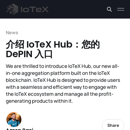
News
介绍 IoTeX Hub：您的
DePIN 入口
We are thrilled to introduce IoTeX Hub, our new all-
in-one aggregation platform built on the IoTeX
blockchain. IoTeX Hub is designed to provide users
with a seamless and efficient way to engage with
the IoTeX ecosystem and manage all the profit-
generating products within it.
Share