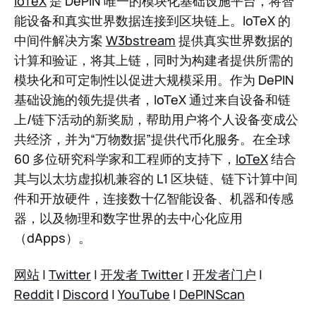
IoTeX
是 DePIN 唯一的模块化基础设施平台，将智
能设备和真实世界数据连接到区块链上。IoTeX 的
中间件解决方案
W3bstream
提供真实世界数据的
计算和验证，将其上链，同时为构建者提供所需的
模块化和可定制性以促进大规模采用。作为 DePIN
基础设施的领先提供者，IoTeX 通过来自设备和链
上/链下活动的新奖励，帮助用户将个人设备变成公
共经济，并为“万物数据”提供代币化服务。在全球
60 多位研究科学家和工程师的支持下，
IoTeX
结合
其与以太坊虚拟机兼容的 L1 区块链、链下计算中间
件和开放硬件，连接数十亿智能设备、机器和传感
器，以及物理和数字世界的去中心化应用
（dApps）。
网站
|
Twitter
|
开发者 Twitter
|
开发者门户
|
Reddit
|
Discord
|
YouTube
|
DePINScan