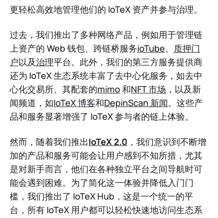
更轻松高效地管理他们的 IoTeX 资产并参与治理。
过去，我们推出了多种网络产品，例如用于管理链
上资产的 Web 钱包、跨链桥服务
ioTube
、
质押门
户
以及
治理
平台。此外，我们的第三方服务提供商
还为 IoTeX 生态系统丰富了去中心化服务，如去中
心化交易所、其配套的
mimo
和
NFT 市场
，以及新
闻频道，如
IoTeX 博客
和
DepinScan 新闻
。这些产
品和服务显著增强了 IoTeX 参与者的链上体验。
然而，随着我们推出
IoTeX 2.0
，我们意识到不断增
加的产品和服务可能会让用户感到不知所措，尤其
是对新手而言，他们在各种独立平台之间导航时可
能会遇到困难。为了简化这一体验并降低入门门
槛，我们推出了 IoTeX Hub，这是一个统一的平
台，所有 IoTeX 用户都可以轻松快速地访问生态系