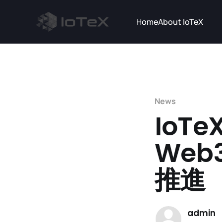
Home
About IoTeX
News
IoT
We
推進
admin