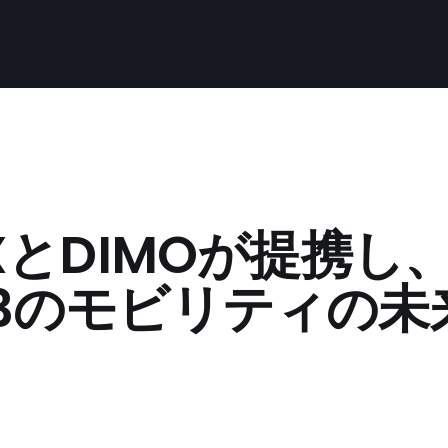
eXとDIMOが提携し
b3のモビリティの未