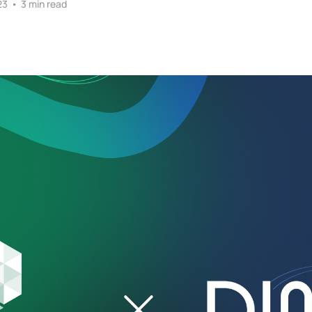
23
•
3 min read