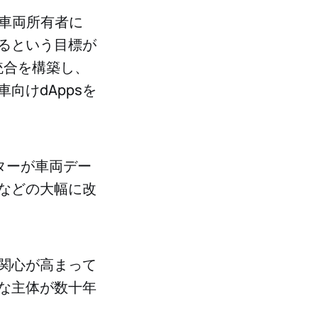
車両所有者に
るという目標が
の統合を構築し、
向けdAppsを
ターが車両デー
などの大幅に改
関心が高まって
な主体が数十年