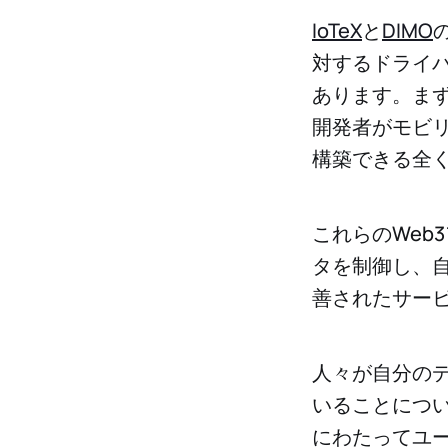
IoTeX
と
DIMO
対するドライ
あります。まず、
開発者がモビリ
構築できる全
これらのWeb
タを制御し、
善されたサー
人々が自分の
いることにつ
にわたってユ