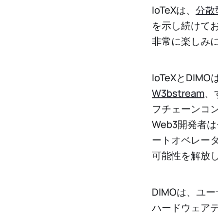
IoTeXは、
分散
を示し続けて
非常に楽しみ
IoTeXとD
W3bstream
、
フチェーンコン
Web3開発者
ートオペレータ
可能性を解放
DIMOは、ユ
ハードウェア