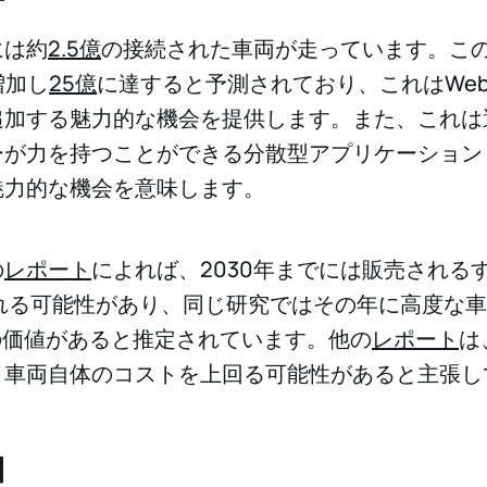
には約
2.5億
の接続された車両が走っています。この
増加し
25億
に達すると予測されており、これはWe
追加する魅力的な機会を提供します。また、これは
が力を持つことができる分散型アプリケーション（
魅力的な機会を意味します。
の
レポート
によれば、2030年までには販売される
される可能性があり、同じ研究ではその年に高度な
の価値があると推定されています。他の
レポート
は
く車両自体のコストを上回る可能性があると主張し
細