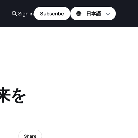
Sign in
Subscribe
、
来を
Share