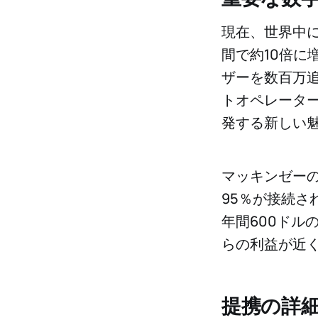
現在、世界中
間で約10倍に
ザーを数百万
トオペレーター
発する新しい
マッキンゼー
95％が接続
年間600ドル
らの利益が近
提携の詳